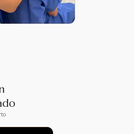
in
jado
rto