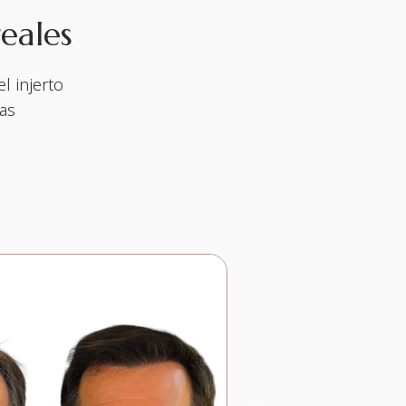
eales
l injerto
ras