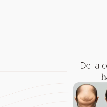
De la c
h