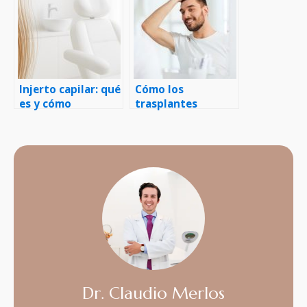
cabello
Injerto capilar: qué
Cómo los
es y cómo
trasplantes
funciona, paso a
capilares pueden
paso
mejorar la
apariencia facial
Dr. Claudio Merlos