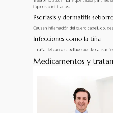
Trastorno autoinmune que causa parches sin
tópicos o infiltrados.
Psoriasis y dermatitis seborr
Causan inflamación del cuero cabelludo, desc
Infecciones como la tiña
La tiña del cuero cabelludo puede causar áre
Medicamentos y trata