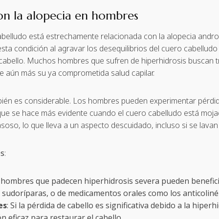
con la alopecia en hombres
cabelludo está estrechamente relacionada con la alopecia andr
a condición al agravar los desequilibrios del cuero cabelludo y 
 cabello. Muchos hombres que sufren de hiperhidrosis buscan t
e aún más su ya comprometida salud capilar.
bién es considerable. Los hombres pueden experimentar pérdid
ue se hace más evidente cuando el cuero cabelludo está mojado
oso, lo que lleva a un aspecto descuidado, incluso si se lavan 
es
:
s hombres que padecen hiperhidrosis severa pueden benefici
as sudoríparas, o de medicamentos orales como los anticoliné
es
: Si la pérdida de cabello es significativa debido a la hiper
n eficaz para restaurar el cabello.