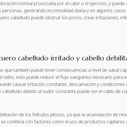
ración normal provocada por el calor o el ejercicio, y puede 
 personas, generando incomodidad diaria y en algunos casos a
ro cabelludo puede obstruir los poros, crear irritaciones, infec
cuero cabelludo irritado y cabello debili
o que también puede tener consecuencias a nivel de salud capi
el sebo, esto puede reducir el flujo sanguíneo necesario para el
, puede causar irritación constante, descamación y condiciones
abelludo debido al sudor constante puede ser el caldo de culti
bilitación de los folículos pilosos, ya que la acumulación de re
esto se combina con factores como el uso de productos capilares