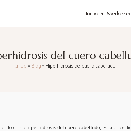
Inicio
Dr. Merlos
Ser
perhidrosis del cuero cabell
Inicio
»
Blog
»
Hiperhidrosis del cuero cabelludo
onocido como
hiperhidrosis del cuero cabelludo
, es una condi