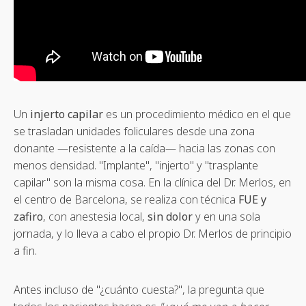
Un
injerto capilar
es un procedimiento médico en el que
se trasladan unidades foliculares desde una zona
donante —resistente a la caída— hacia las zonas con
menos densidad. "Implante", "injerto" y "trasplante
capilar" son la misma cosa. En la clínica del Dr. Merlos, en
el centro de Barcelona, se realiza con técnica
FUE y
zafiro
, con anestesia local,
sin dolor
y en una sola
jornada, y lo lleva a cabo el propio Dr. Merlos de principio
a fin.
Antes incluso de "¿cuánto cuesta?", la pregunta que