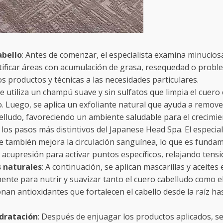
abello
: Antes de comenzar, el especialista examina minucios
ntificar áreas con acumulación de grasa, resequedad o prob
os productos y técnicas a las necesidades particulares.
Se utiliza un champú suave y sin sulfatos que limpia el cuer
. Luego, se aplica un exfoliante natural que ayuda a remover
elludo, favoreciendo un ambiente saludable para el crecimien
e los pasos más distintivos del Japanese Head Spa. El especia
que también mejora la circulación sanguínea, lo que es fundame
e acupresión para activar puntos específicos, relajando tens
s naturales
: A continuación, se aplican mascarillas y aceites
ente para nutrir y suavizar tanto el cuero cabelludo como el
n antioxidantes que fortalecen el cabello desde la raíz has
idratación
: Después de enjuagar los productos aplicados, se