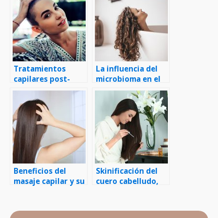
Tratamientos
La influencia del
capilares post-
microbioma en el
quimioterapia
cuero cabelludo
Beneficios del
Skinificación del
masaje capilar y su
cuero cabelludo,
estimulación en el
¿qué es?
crecimiento del
cabello