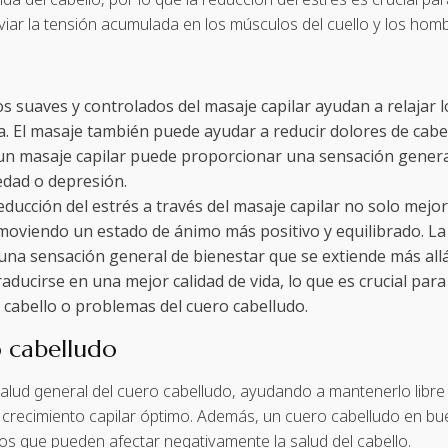
iviar la tensión acumulada en los músculos del cuello y los h
s suaves y controlados del masaje capilar ayudan a relajar l
da. El masaje también puede ayudar a reducir dolores de cab
 un masaje capilar puede proporcionar una sensación genera
edad o depresión.
reducción del estrés a través del masaje capilar no solo mejor
moviendo un estado de ánimo más positivo y equilibrado. La c
 una sensación general de bienestar que se extiende más all
aducirse en una mejor calidad de vida, lo que es crucial par
el cabello o problemas del cuero cabelludo.
o cabelludo
 salud general del cuero cabelludo, ayudando a mantenerlo lib
n crecimiento capilar óptimo. Además, un cuero cabelludo en 
s que pueden afectar negativamente la salud del cabello.