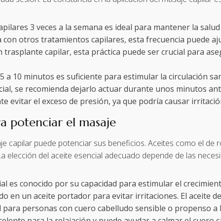
capilares 3 veces a la semana es ideal para mantener la salu
a con otros tratamientos capilares, esta frecuencia puede aj
rasplante capilar, esta práctica puede ser crucial para aseg
5 a 10 minutos es suficiente para estimular la circulación s
encial, se recomienda dejarlo actuar durante unos minutos ant
e evitar el exceso de presión, ya que podría causar irritación
ra potenciar el masaje
aje capilar puede potenciar sus beneficios. Aceites como el d
a elección del aceite esencial adecuado depende de las necesi
cial es conocido por su capacidad para estimular el crecimiento
ido en un aceite portador para evitar irritaciones. El aceit
al para personas con cuero cabelludo sensible o propenso a la
celente para la relajación y puede ayudar a calmar el cuero ca