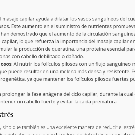
El masaje capilar ayuda a dilatar los vasos sanguíneos del c
ilosos. Este aumento en el suministro de nutrientes promueve
s han demostrado que el aumento de la circulación sanguíne
apilar, lo que refuerza la importancia del masaje capilar en
ular la producción de queratina, una proteína esencial para 
nas con cabello debilitado o dañado.
losos
: Al nutrir los folículos pilosos con un flujo sanguíneo
lo que puede resultar en una melena más densa y resistente. 
ogenética, ya que mantener los folículos pilosos fuertes p
prolongar la fase anágena del ciclo capilar, durante la cual 
ntener un cabello fuerte y evitar la caída prematura.
strés
o, sino que también es una excelente manera de reducir el estrés
ída del cabello, por lo que la reducción del estrés es crucial 