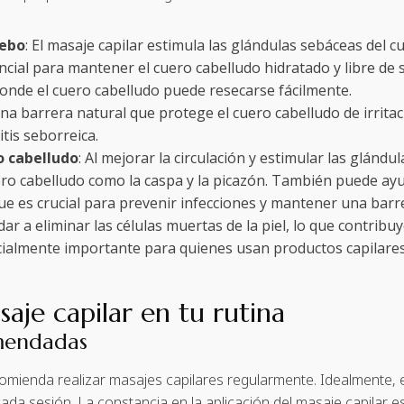
sebo
: El masaje capilar estimula las glándulas sebáceas del
encial para mantener el cuero cabelludo hidratado y libre de
 donde el cuero cabelludo puede resecarse fácilmente.
 barrera natural que protege el cuero cabelludo de irritacio
tis seborreica.
o cabelludo
: Al mejorar la circulación y estimular las glánd
o cabelludo como la caspa y la picazón. También puede ayud
ue es crucial para prevenir infecciones y mantener una barr
ar a eliminar las células muertas de la piel, lo que contrib
pecialmente importante para quienes usan productos capilare
je capilar en tu rutina
mendadas
omienda realizar masajes capilares regularmente. Idealmente, 
da sesión. La constancia en la aplicación del masaje capilar e