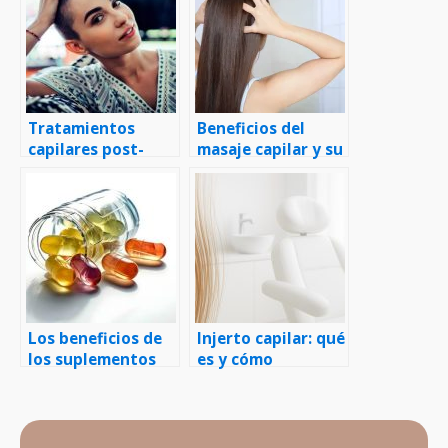
Tratamientos
Beneficios del
capilares post-
masaje capilar y su
quimioterapia
estimulación en el
crecimiento del
cabello
Los beneficios de
Injerto capilar: qué
los suplementos
es y cómo
vitamínicos para la
funciona, paso a
salud capilar
paso