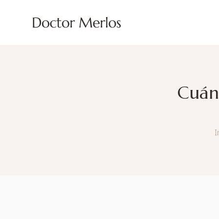
Cuánd
I