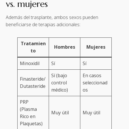
vs. mujeres
Además del trasplante, ambos sexos pueden
beneficiarse de terapias adicionales:
Tratamien
Hombres
Mujeres
to
Minoxidil
Sí
Sí
Sí (bajo
En casos
Finasteride/
control
seleccionad
Dutasteride
médico)
os
PRP
(Plasma
Muy útil
Muy útil
Rico en
Plaquetas)