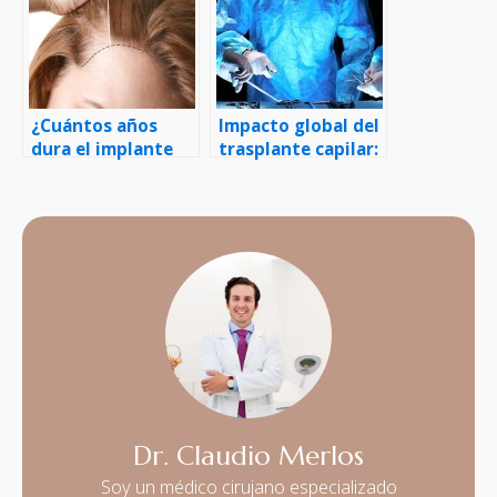
¿Cuántos años
Impacto global del
dura el implante
trasplante capilar:
capilar?
Estadísticas
anuales y cómo
cambia vidas
Dr. Claudio Merlos
Soy un médico cirujano especializado