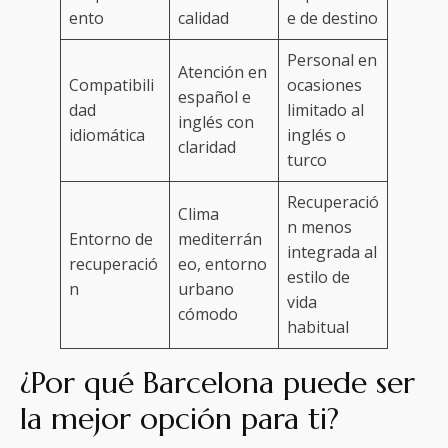
ento
calidad
e de destino
Personal en
Atención en
Compatibili
ocasiones
español e
dad
limitado al
inglés con
idiomática
inglés o
claridad
turco
Recuperació
Clima
n menos
Entorno de
mediterrán
integrada al
recuperació
eo, entorno
estilo de
n
urbano
vida
cómodo
habitual
¿Por qué Barcelona puede ser
la mejor opción para ti?