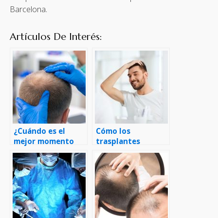
Barcelona.
Artículos De Interés:
¿Cuándo es el
Cómo los
mejor momento
trasplantes
para realizarse un
capilares pueden
trasplante capilar?
mejorar la
apariencia facial