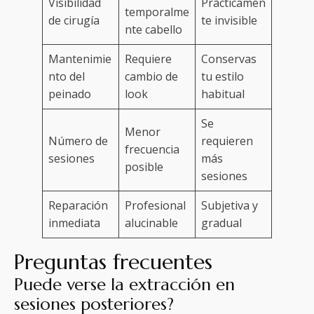
Visibilidad
Prácticamen
temporalme
de cirugía
te invisible
nte cabello
Mantenimie
Requiere
Conservas
nto del
cambio de
tu estilo
peinado
look
habitual
Se
Menor
Número de
requieren
frecuencia
sesiones
más
posible
sesiones
Reparación
Profesional
Subjetiva y
inmediata
alucinable
gradual
Preguntas frecuentes
Puede verse la extracción en
sesiones posteriores?