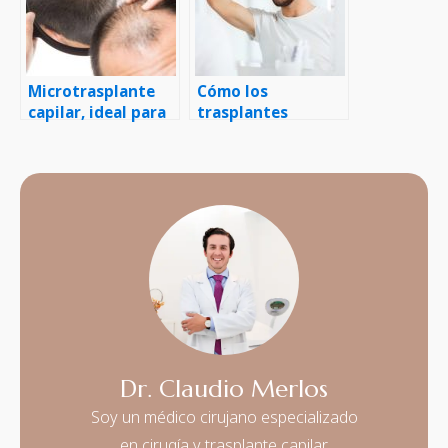
Microtrasplante
Cómo los
capilar, ideal para
trasplantes
restaurar las
capilares pueden
entradas
mejorar la
apariencia facial
Dr. Claudio Merlos
Soy un médico cirujano especializado
en cirugía y trasplante capilar,