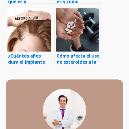
qué es y
es y cómo
diferencias con
funciona, paso a
FUT
paso
¿Cuántos años
Cómo afecta el uso
dura el implante
de esteroides a la
capilar?
salud capilar
masculina