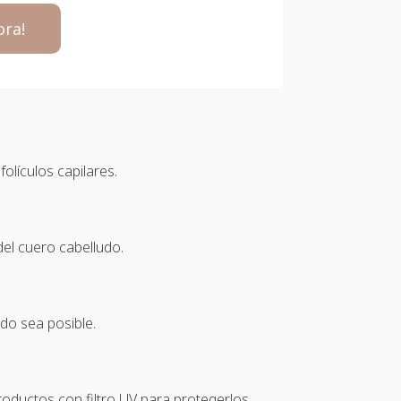
ora!
olículos capilares.
del cuero cabelludo.
do sea posible.
oductos con filtro UV para protegerlos.