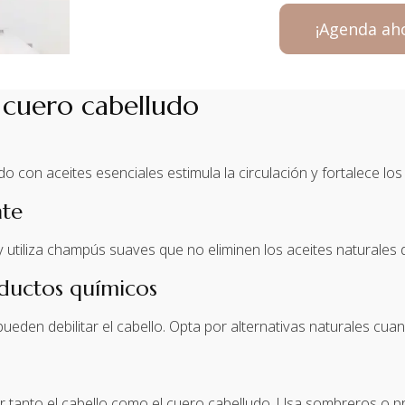
¡Agenda ah
l cuero cabelludo
 con aceites esenciales estimula la circulación y fortalece los f
nte
 y utiliza champús suaves que no eliminen los aceites naturales 
oductos químicos
eden debilitar el cabello. Opta por alternativas naturales cuan
 tanto el cabello como el cuero cabelludo. Usa sombreros o pr