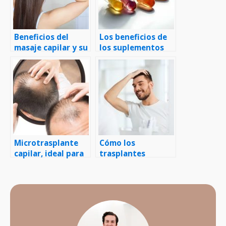
Beneficios del
Los beneficios de
masaje capilar y su
los suplementos
estimulación en el
vitamínicos para la
crecimiento del
salud capilar
cabello
Microtrasplante
Cómo los
capilar, ideal para
trasplantes
restaurar las
capilares pueden
entradas
mejorar la
apariencia facial