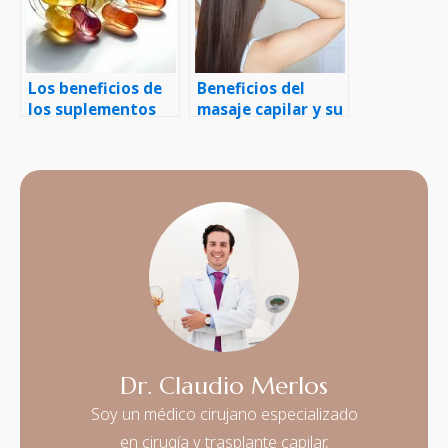
Los beneficios de
Beneficios del
los suplementos
masaje capilar y su
vitamínicos para la
estimulación en el
salud capilar
crecimiento del
cabello
Dr. Claudio Merlos
Soy un médico cirujano especializado
en cirugía y trasplante capilar,