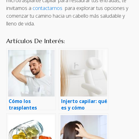
microtrasplante capilar para restaurar tus entradas, te
invitamos a
contactarnos
para explorar tus opciones y
comenzar tu camino hacia un cabello más saludable y
lleno de vida.
Artículos De Interés:
Cómo los
Injerto capilar: qué
trasplantes
es y cómo
capilares pueden
funciona, paso a
mejorar la
paso
apariencia facial