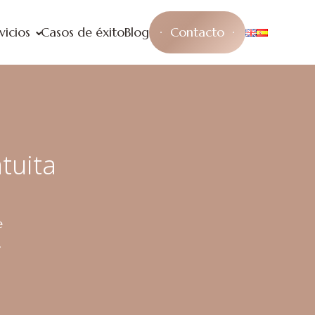
vicios
Casos de éxito
Blog
Contacto
tuita
e
,