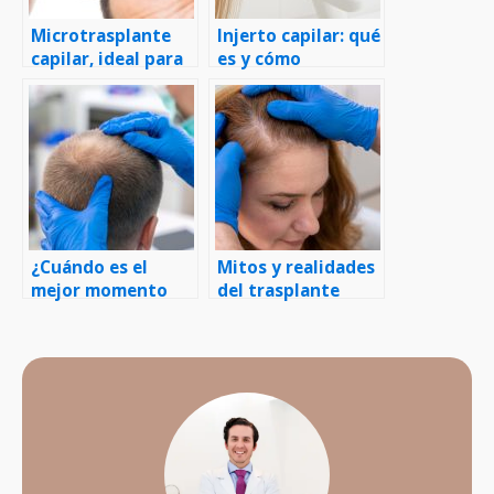
Microtrasplante
Injerto capilar: qué
capilar, ideal para
es y cómo
restaurar las
funciona, paso a
entradas
paso
¿Cuándo es el
Mitos y realidades
mejor momento
del trasplante
para realizarse un
capilar
trasplante capilar?