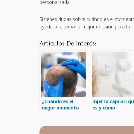
personalizada.
Si tienes dudas sobre cuándo es el momento
ayudarte a tomar la mejor decisión para tu c
Artículos De Interés:
¿Cuándo es el
Injerto capilar: q
mejor momento
es y cómo
para realizarse un
funciona, paso a
trasplante capilar?
paso