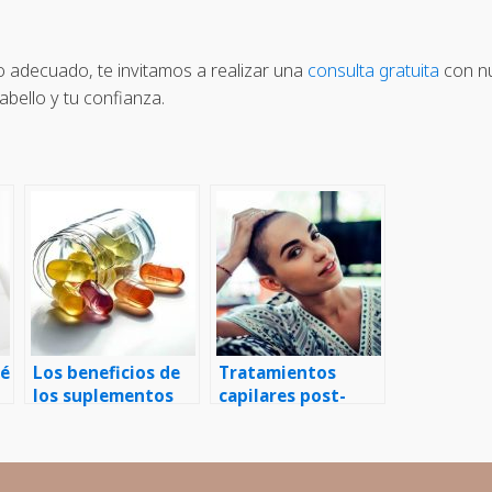
 adecuado, te invitamos a realizar una
consulta gratuita
con nu
abello y tu confianza.
ué
Los beneficios de
Tratamientos
los suplementos
capilares post-
vitamínicos para la
quimioterapia
salud capilar