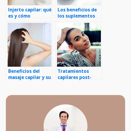
Injerto capilar: qué
Los beneficios de
es y cómo
los suplementos
funciona, paso a
vitamínicos para la
paso
salud capilar
Beneficios del
Tratamientos
masaje capilar y su
capilares post-
estimulación en el
quimioterapia
crecimiento del
cabello