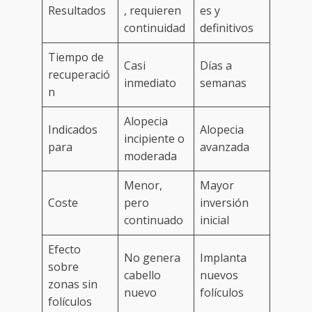
Resultados
, requieren
es y
continuidad
definitivos
Tiempo de
Casi
Días a
recuperació
inmediato
semanas
n
Alopecia
Indicados
Alopecia
incipiente o
para
avanzada
moderada
Menor,
Mayor
Coste
pero
inversión
continuado
inicial
Efecto
No genera
Implanta
sobre
cabello
nuevos
zonas sin
nuevo
folículos
folículos