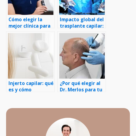
Cómo elegir la
Impacto global del
mejor clínica para
trasplante capilar:
tu trasplante
Estadísticas
capilar
anuales y cómo
cambia vidas
Injerto capilar: qué
¿Por qué elegir al
es y cómo
Dr. Merlos para tu
funciona, paso a
injerto capilar en
paso
Barcelona?