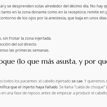
 y se desprenden solas alrededor del décimo día. No hay qu
:
tanto en la zona donante como en la receptora; remite en p
 contorno de los ojos por la anestesia, que baja en unos días
sin frotar la zona injertada.
cción del sol directo.
intenso las primeras semanas.
hoque (lo que más asusta, y por q
i todos los pacientes: el cabello injertado
se cae
. Y queremos d
nifica que el injerto haya fallado.
Se llama "caída de choque" (
a en una fase de reposo antes de empezar a producir el cabello de