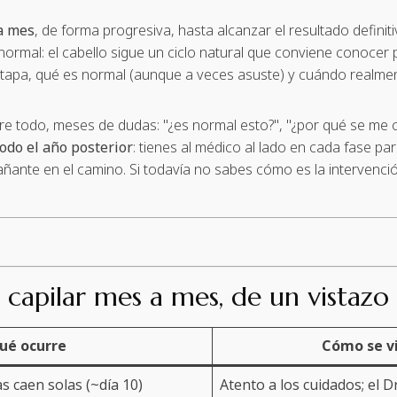
 a mes
, de forma progresiva, hasta alcanzar el resultado defini
mal: el cabello sigue un ciclo natural que conviene conocer pa
etapa, qué es normal (aunque a veces asuste) y cuándo realme
re todo, meses de dudas: "¿es normal esto?", "¿por qué se me c
todo el año posterior
: tienes al médico al lado en cada fase pa
pañante en el camino. Si todavía no sabes cómo es la intervenc
o capilar mes a mes, de un vistazo
ué ocurre
Cómo se v
as caen solas (~día 10)
Atento a los cuidados; el D