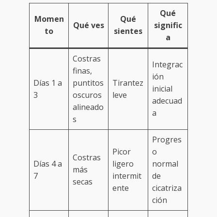
Qué
Momen
Qué
Qué ves
signific
to
sientes
a
Costras
Integrac
finas,
ión
Días 1 a
puntitos
Tirantez
inicial
3
oscuros
leve
adecuad
alineado
a
s
Progres
Picor
o
Costras
Días 4 a
ligero
normal
más
7
intermit
de
secas
ente
cicatriza
ción