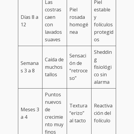
Las
Piel
costras
Piel
estable
Días 8 a
caen
rosada
y
12
con
homogé
folículos
lavados
nea
protegid
suaves
os
Sheddin
Sensaci
Caída de
g
Semana
ón de
muchos
fisiológi
s 3 a 8
“retroce
tallos
co sin
so”
alarma
Puntos
nuevos
Textura
Reactiva
Meses 3
de
“erizo”
ción del
a 4
crecimie
al tacto
folículo
nto muy
finos