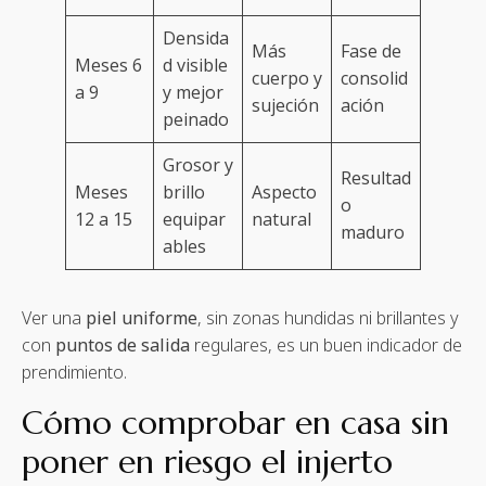
Densida
Más
Fase de
Meses 6
d visible
cuerpo y
consolid
a 9
y mejor
sujeción
ación
peinado
Grosor y
Resultad
Meses
brillo
Aspecto
o
12 a 15
equipar
natural
maduro
ables
Ver una
piel uniforme
, sin zonas hundidas ni brillantes y
con
puntos de salida
regulares, es un buen indicador de
prendimiento.
Cómo comprobar en casa sin
poner en riesgo el injerto