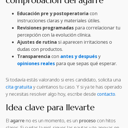
comprobación del agarre
Educación pre y postoperatoria
con
instrucciones claras y materiales útiles.
Revisiones programadas
para correlacionar tu
percepción con la evolución clínica.
Ajustes de rutina
si aparecen irritaciones o
dudas con productos.
Transparencia
con
antes y después
y
opiniones reales
para que sepas qué esperar.
Si todavía estás valorando si eres candidato, solicita una
cita gratuita
y cuéntanos tu caso. Y si ya te has operado
y necesitas resolver algo hoy, escribe desde
contacto
.
Idea clave para llevarte
El
agarre
no es un momento, es un
proceso
con hitos
claros. Si cuidas la piel, sigues las pautas y te apoyas en