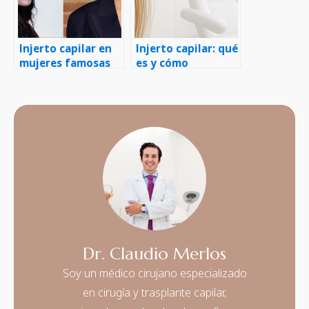
Injerto capilar en
Injerto capilar: qué
mujeres famosas
es y cómo
funciona, paso a
paso
Dr. Claudio Merlos
Soy un médico cirujano especializado
en cirugía y trasplante capilar,